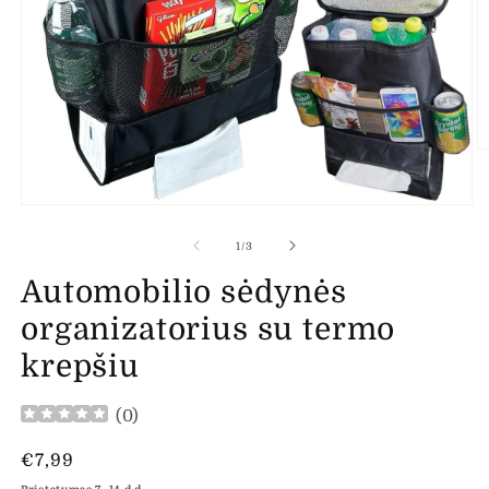
At
m
2
m
Atidaryti
l
mediją
1
iš
1
/
3
modaliniame
lange
Automobilio sėdynės
organizatorius su termo
krepšiu
(
0
)
Įprasta
€7,99
kaina