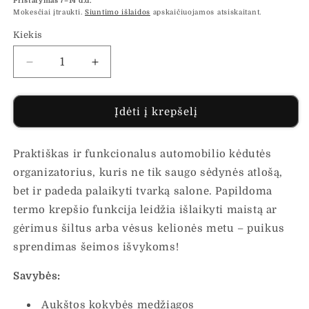
Pristatymas 7–14 d.d.
Mokesčiai įtraukti.
Siuntimo išlaidos
apskaičiuojamos atsiskaitant.
Kiekis
Sumažinti
Padidinti
Automobilio
Automobilio
sėdynės
sėdynės
organizatorius
organizatorius
Įdėti į krepšelį
su
su
termo
termo
Praktiškas ir funkcionalus automobilio kėdutės
krepšiu
krepšiu
kiekį
kiekį
organizatorius, kuris ne tik saugo sėdynės atlošą,
bet ir padeda palaikyti tvarką salone. Papildoma
termo krepšio funkcija leidžia išlaikyti maistą ar
gėrimus šiltus arba vėsus kelionės metu – puikus
sprendimas šeimos išvykoms!
Savybės:
Aukštos kokybės medžiagos