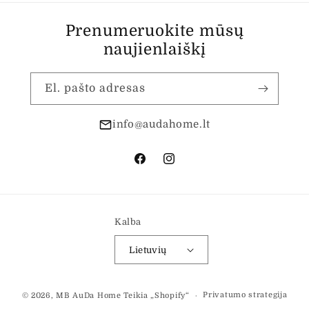
Prenumeruokite mūsų
naujienlaiškį
El. pašto adresas
info@audahome.lt
„Facebook“
„Instagram“
Kalba
Lietuvių
Mokėjimo
Privatumo strategija
© 2026,
MB AuDa Home
Teikia „Shopify“
būdai