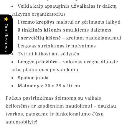
Veikia kaip apsauginis užvalkalas ir daiktų
laikymo organizatorius
1 termo krepšys
maistui ar gėrimams laikyti
Our Reviews
3 tinklinės kišenės
smulkiems daiktams
1 servetėlių kišenė
– greitam pasiekiamumui
Lengvas surinkimas ir nuėmimas
Tvirtai laikosi ant sėdynės
Lengva priežiūra
– valomas drėgna šluoste
arba plaunamas po vandeniu
Spalva:
juoda
Matmenys:
35 x 28 x 10 cm
Puikus pasirinkimas šeimoms su vaikais,
kelionėms ar kasdieniam naudojimui – daugiau
tvarkos, patogumo ir funkcionalumo Jūsų
automobilyje!