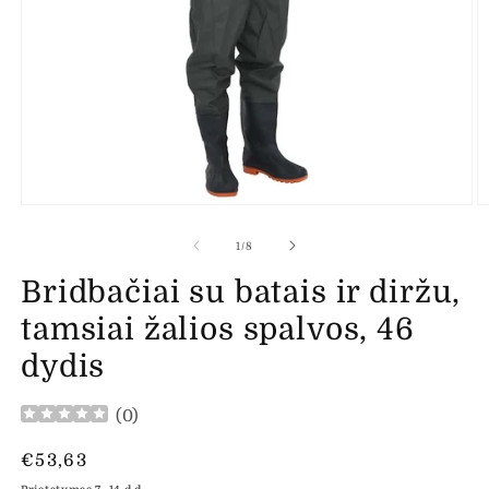
Atidaryti
At
mediją
m
1
2
iš
1
/
8
modaliniame
m
lange
l
Bridbačiai su batais ir diržu,
tamsiai žalios spalvos, 46
dydis
(
0
)
Įprasta
€53,63
kaina