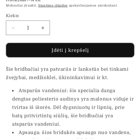
Pristatymas 7–14 d.d.
Mokesčiai įtraukti.
Siuntimo išlaidos
apskaičiuojamos atsiskaitant.
Kiekis
Sumažinti
Padidinti
Bridbačiai
Bridbačiai
su
su
batais
batais
Įdėti į krepšelį
ir
ir
diržu,
diržu,
Šie bridbačiai yra patvarūs ir lankstūs bei tinkami
tamsiai
tamsiai
žalios
žalios
žvejybai, medžioklei, ūkininkavimui ir kt.
spalvos,
spalvos,
46
46
Atsparūs vandeniui: šis specialia danga
dydis
dydis
dengtas poliesterio audinys yra malonus viduje ir
kiekį
kiekį
tvirtas iš išorės. Dėl dygsniuotų ir lipnių, prie
batų pritvirtintų siūlių, šie bridbačiai yra
atsparūs vandeniui.
Apsauga: šios bridukės apsaugo nuo vandens,