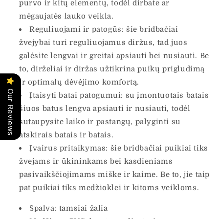
purvo ir kitų elementų, todėl dirbate ar
mėgaujatės lauko veikla.
Reguliuojami ir patogūs: šie bridbačiai
žvejybai turi reguliuojamus diržus, tad juos
galėsite lengvai ir greitai apsiauti bei nusiauti. Be
to, dirželiai ir diržas užtikrina puikų prigludimą
ir optimalų dėvėjimo komfortą.
Our Reviews
Įtaisyti batai patogumui: su įmontuotais batais
šiuos batus lengva apsiauti ir nusiauti, todėl
sutaupysite laiko ir pastangų, palyginti su
atskirais batais ir batais.
Įvairus pritaikymas: šie bridbačiai puikiai tiks
žvejams ir ūkininkams bei kasdieniams
pasivaikščiojimams miške ir kaime. Be to, jie taip
pat puikiai tiks medžioklei ir kitoms veikloms.
Spalva: tamsiai žalia