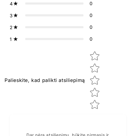
0
4
0
3
0
2
0
1
Star rating
Palieskite, kad palikti atsiliepimą
Dar nėra atsiliepimų, būkite pirmasis ir