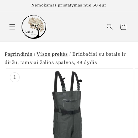
Eiti į
Nemokamas pristatymas nuo 50 eur
turinį
Krepšelis
Pagrindinis
/
Visos prekės
/
Bridbačiai su batais ir
diržu, tamsiai žalios spalvos, 46 dydis
Pereiti prie
informacijos
apie gaminį