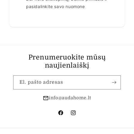
pasidalinkite savo nuomone
Prenumeruokite mūsų
naujienlaiškį
El. pašto adresas
info@audahome.lt
„Facebook“
„Instagram“