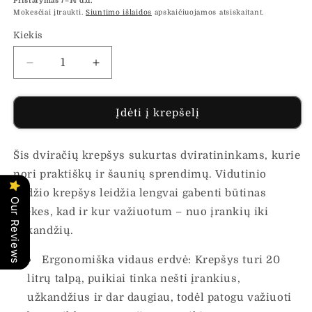
Pristatymas 7–14 d.d.
Mokesčiai įtraukti.
Siuntimo išlaidos
apskaičiuojamos atsiskaitant.
Kiekis
Sumažinti
Padidinti
dviračių
dviračių
krepšys
krepšys
paniherio
paniherio
Įdėti į krepšelį
stovo
stovo
20
20
Šis dviračių krepšys sukurtas dviratininkams, kurie
L
L
raudonas
raudonas
nori praktiškų ir šaunių sprendimų. Vidutinio
34x16x59
34x16x59
dydžio krepšys leidžia lengvai gabenti būtinas
cm
cm
Our Reviews
prekes, kad ir kur važiuotum – nuo įrankių iki
kiekį
kiekį
užkandžių.
Ergonomiška vidaus erdvė: Krepšys turi 20
litrų talpą, puikiai tinka nešti įrankius,
užkandžius ir dar daugiau, todėl patogu važiuoti