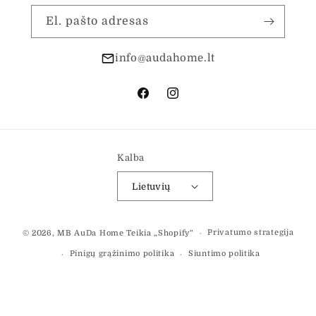
El. pašto adresas
info@audahome.lt
„Facebook“
„Instagram“
Kalba
Lietuvių
Mokėjimo
Privatumo strategija
© 2026,
MB AuDa Home
Teikia „Shopify“
būdai
Pinigų grąžinimo politika
Siuntimo politika
Paslaugų teikimo sąlygos
Kontaktinė informacija
Teisinis pranešimas