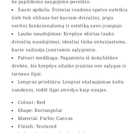
be papildomo saugojimo poreikio.
Šauni apdaila: Šviesiai raudona spalva suteikia
šiek tiek stiliaus bet kuriam dviračiui, jeigu
vertini funkcionalumą ir estetiką savo įrangoje.
Lauko naudojimas: Krepšys skirtas lauko
dviračių naudojimui, idealiai tinka entuziastams,
kurie važinėja įvairiomis sąlygomis.
Patvari medžiaga: Pagaminta iš kokybiškos
drobės, šis krepšys atlaiko įvairias oro sąlygas ir
tarnaus ilgai.
Lengvas priežiūra: Lengvai skalaujamas šaltu
vandeniu, todėl ilgai atrodys kaip naujas.
Colour: Red
Shape: Rectangular
Material: Farbic Canvas
Finish: Textured