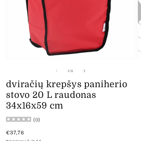
Atidaryti
At
mediją
m
1
2
iš
1
/
11
modaliniame
m
lange
l
dviračių krepšys paniherio
stovo 20 L raudonas
34x16x59 cm
(
0
)
Įprasta
€37,76
kaina