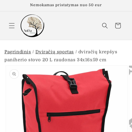
Eiti į
Nemokamas pristatymas nuo 50 eur
turinį
Krepšelis
Pagrindinis
/
Dviračių sportas
/
dviračių krepšys
paniherio stovo 20 L raudonas 34x16x59 cm
Pereiti prie
informacijos
apie gaminį