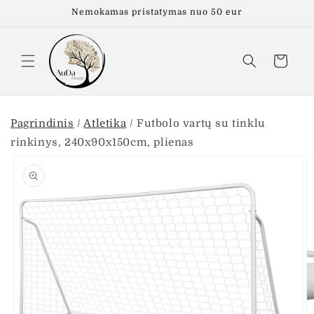
Eiti į
Nemokamas pristatymas nuo 50 eur
turinį
Krepšelis
Pagrindinis
/
Atletika
/
Futbolo vartų su tinklu
rinkinys, 240x90x150cm, plienas
Pereiti prie
informacijos
apie gaminį