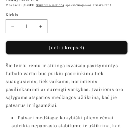
Pristatymas 7–14 d.d.
Mokesčiai įtraukti.
Siuntimo išlaidos
apskaičiuojamos atsiskaitant.
Kiekis
Sumažinti
Padidinti
Futbolo
Futbolo
vartų
vartų
su
su
Įdėti į krepšelį
tinklu
tinklu
rinkinys,
rinkinys,
Šie tvirtu rėmu ir stilinga išvaizda pasižymintys
240x90x150cm,
240x90x150cm,
plienas
plienas
futbolo vartai bus puikiu pasirinkimu tiek
kiekį
kiekį
suaugusiems, tiek vaikams, norintiems
pasilinksminti ar surengti varžybas. Įvairioms oro
sąlygoms atsparios medžiagos užtikrina, kad jie
patvarūs ir ilgaamžiai.
Patvari medžiaga: kokybiški plieno rėmai
suteikia nepaprasto stabilumo ir užtikrina, kad