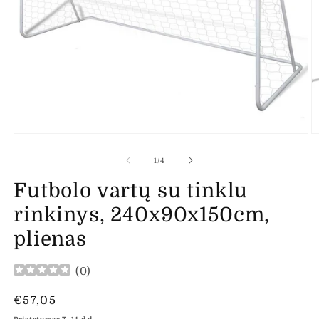
Atidaryti
At
mediją
m
1
2
iš
1
/
4
modaliniame
m
lange
l
Futbolo vartų su tinklu
rinkinys, 240x90x150cm,
plienas
(
0
)
Įprasta
€57,05
kaina