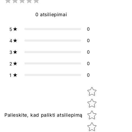
0
atsiliepimai
0
5
0
4
0
3
0
2
0
1
Star rating
Palieskite, kad palikti atsiliepimą