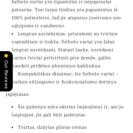
futbolo vartai yra ilgaamžiai ir nepaprastai
patvarūs. Tuo tarpu tinklas yra pagamintas iš
100% poliesterio, tad jis atsparus įvairioms oro
sąlygoms ir vandeniui.
Lengvas surinkimas: pristatomi su tvirtais
vamzdžiais ir tinklu, futbolo vartai yra labai
lengvai surenkami. Statant lauke, norėdami
vartus tvirtai pritvirtinti prie žemės, galite
Our Reviews
naudoti pridėtus plieninius kabliukus.
Kompaktiškas dizainas: šie futbolo vartai –
puikus stilingumo ir funkcionalumo derinys.
Įspėjimas:
Šis gaminys nėra skirtas laipiojimui ir, ant jo
laipiojant, jis gali būti pažeistas.
Tvirtas, dažytas plieno rėmas