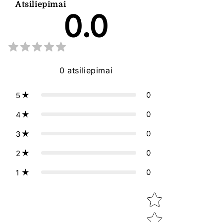
Atsiliepimai
0.0
0
atsiliepimai
0
5
0
4
0
3
0
2
0
1
Star rating