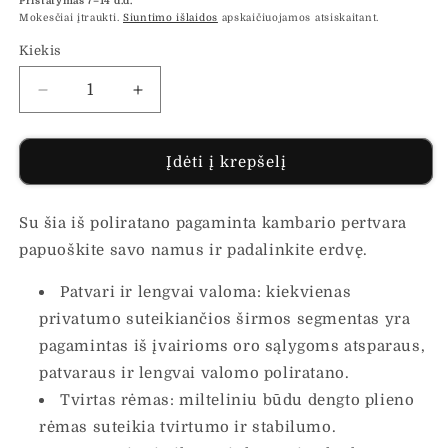
Pristatymas 7–14 d.d.
Mokesčiai įtraukti.
Siuntimo išlaidos
apskaičiuojamos atsiskaitant.
Kiekis
Sumažinti
Padidinti
Kambario
Kambario
pertvara,
pertvara,
3
3
Įdėti į krepšelį
segmentai,
segmentai,
rudos
rudos
Su šia iš poliratano pagaminta kambario pertvara
spalvos,
spalvos,
poliratanas
poliratanas
papuoškite savo namus ir padalinkite erdvę.
kiekį
kiekį
Patvari ir lengvai valoma: kiekvienas
privatumo suteikiančios širmos segmentas yra
pagamintas iš įvairioms oro sąlygoms atsparaus,
patvaraus ir lengvai valomo poliratano.
Tvirtas rėmas: milteliniu būdu dengto plieno
rėmas suteikia tvirtumo ir stabilumo.