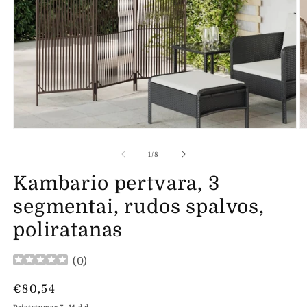
Atidaryti
At
mediją
m
1
2
iš
1
/
8
modaliniame
m
lange
l
Kambario pertvara, 3
segmentai, rudos spalvos,
poliratanas
(
0
)
Įprasta
€80,54
kaina