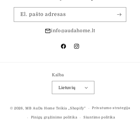
El. pašto adresas
info@audahome.lt
„Facebook“
„Instagram“
Kalba
Lietuvių
Mokėjimo
Privatumo strategija
© 2026,
MB AuDa Home
Teikia „Shopify“
būdai
Pinigų grąžinimo politika
Siuntimo politika
Paslaugų teikimo sąlygos
Kontaktinė informacija
Teisinis pranešimas