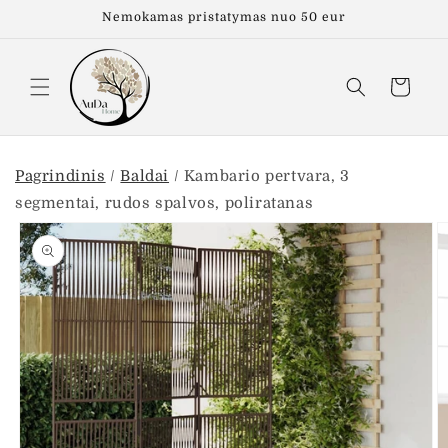
Eiti į
Nemokamas pristatymas nuo 50 eur
turinį
Krepšelis
Pagrindinis
/
Baldai
/
Kambario pertvara, 3
segmentai, rudos spalvos, poliratanas
Pereiti prie
informacijos
apie gaminį