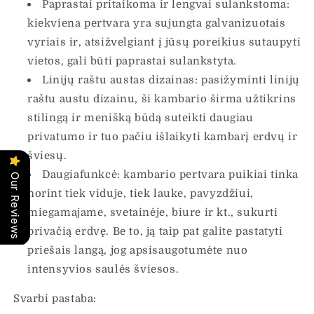
Paprastai pritaikoma ir lengvai sulankstoma:
kiekviena pertvara yra sujungta galvanizuotais
vyriais ir, atsižvelgiant į jūsų poreikius sutaupyti
vietos, gali būti paprastai sulankstyta.
Linijų raštu austas dizainas: pasižyminti linijų
raštu austu dizainu, ši kambario širma užtikrins
stilingą ir menišką būdą suteikti daugiau
privatumo ir tuo pačiu išlaikyti kambarį erdvų ir
šviesų.
Daugiafunkcė: kambario pertvara puikiai tinka
Our Reviews
norint tiek viduje, tiek lauke, pavyzdžiui,
miegamajame, svetainėje, biure ir kt., sukurti
privačią erdvę. Be to, ją taip pat galite pastatyti
priešais langą, jog apsisaugotumėte nuo
intensyvios saulės šviesos.
Svarbi pastaba: