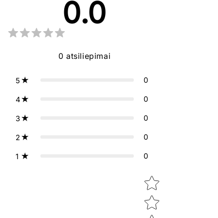
0.0
0
atsiliepimai
0
5
0
4
0
3
0
2
0
1
Star rating