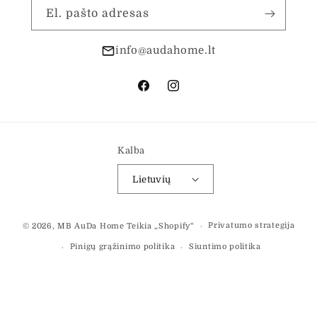
El. pašto adresas
info@audahome.lt
„Facebook“
„Instagram“
Kalba
Lietuvių
Mokėjimo
Privatumo strategija
© 2026,
MB AuDa Home
Teikia „Shopify“
būdai
Pinigų grąžinimo politika
Siuntimo politika
Paslaugų teikimo sąlygos
Kontaktinė informacija
Teisinis pranešimas