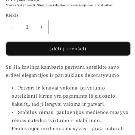
Pristatymas 7–14 d.d.
Mokesčiai įtraukti.
Siuntimo išlaidos
apskaičiuojamos atsiskaitant.
Kiekis
Sumažinti
Padidinti
Kambario
Kambario
pertvara,
pertvara,
6
6
Įdėti į krepšelį
segmentai,
segmentai,
balta,
balta,
Su šia žavinga kambario pertvara suteikite savo
paulovnijos
paulovnijos
mediena
mediena
erdvei elegancijos ir patrauklaus dekoratyvumo.
kiekį
kiekį
Patvari ir lengvai valoma: privatumo
suteikianti širma yra pagaminta iš gluosnio
šakelių, tad ji lengvai valoma ir patvari.
Stabilus rėmas: paulovnijos medienos masyvo
rėmas suteikia tvirtumo ir stabilumo.
Paulovnijos medienos masyvas – graži natūrali