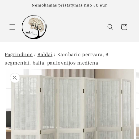
Eiti į
Nemokamas pristatymas nuo 50 eur
turinį
Krepšelis
Pagrindinis
/
Baldai
/
Kambario pertvara, 6
segmentai, balta, paulovnijos mediena
Pereiti prie
informacijos
apie gaminį