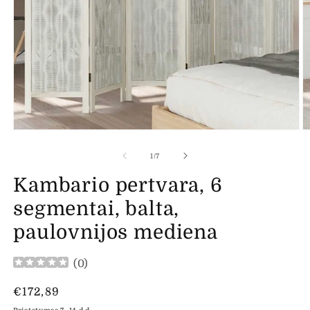
Atidaryti
At
mediją
m
1
2
iš
1
/
7
modaliniame
m
lange
l
Kambario pertvara, 6
segmentai, balta,
paulovnijos mediena
(
0
)
Įprasta
€172,89
kaina