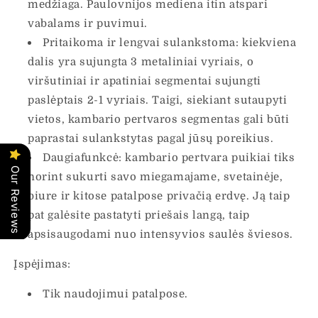
medžiaga. Paulovnijos mediena itin atspari
vabalams ir puvimui.
Pritaikoma ir lengvai sulankstoma: kiekviena
dalis yra sujungta 3 metaliniai vyriais, o
viršutiniai ir apatiniai segmentai sujungti
paslėptais 2-1 vyriais. Taigi, siekiant sutaupyti
vietos, kambario pertvaros segmentas gali būti
paprastai sulankstytas pagal jūsų poreikius.
Daugiafunkcė: kambario pertvara puikiai tiks
Our Reviews
norint sukurti savo miegamajame, svetainėje,
biure ir kitose patalpose privačią erdvę. Ją taip
pat galėsite pastatyti priešais langą, taip
apsisaugodami nuo intensyvios saulės šviesos.
Įspėjimas:
Tik naudojimui patalpose.