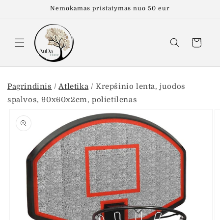
Eiti į
Nemokamas pristatymas nuo 50 eur
turinį
Krepšelis
Pagrindinis
/
Atletika
/
Krepšinio lenta, juodos
spalvos, 90x60x2cm, polietilenas
Pereiti prie
informacijos
apie gaminį