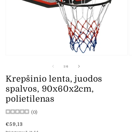
Atidaryti
At
mediją
m
1
2
iš
1
/
6
modaliniame
m
lange
l
Krepšinio lenta, juodos
spalvos, 90x60x2cm,
polietilenas
(
0
)
Įprasta
€59,13
kaina