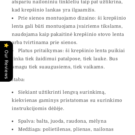
atspariu nailoniniu tinkleliu taip pat užtikrina,
kad krepšinio lankas yra ilgaamžis.
Prie sienos montuojamo dizaino: ši krepšinio
lenta gali būti montuojama įvairiems tikslams,
naudojama kaip pakaitinė krepšinio stovo lenta
arba tvirtinama prie sienos.
Platus pritaikymas: ši krepšinio lenta puikiai
Our Reviews
tinka tiek žaidimui patalpose, tiek lauke. Bus
smagu tiek suaugusiems, tiek vaikams.
Pastaba:
Siekiant užtikrinti lengvą surinkimą,
kiekvienas gaminys pristatomas su surinkimo
instrukcijomis dėžėje.
Spalva: balta, juoda, raudona, mėlyna
Medžiaga: polietilenas, plienas, nailonas