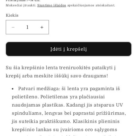
Pristatymas 7–14 d.d.
Mokesčiai įtraukti.
Siuntimo išlaidos
apskaičiuojamos atsiskaitant.
Kiekis
Sumažinti
Padidinti
Krepšinio
Krepšinio
lenta,
lenta,
juodos
juodos
Įdėti į krepšelį
spalvos,
spalvos,
90x60x2cm,
90x60x2cm,
Su šia krepšinio lenta treniruokitės pataikyti į
polietilenas
polietilenas
kiekį
kiekį
krepšį arba meskite iššūkį savo draugams!
Patvari medžiaga: ši lenta yra pagaminta iš
polietileno. Polietilenas yra plačiausiai
naudojamas plastikas. Kadangi jis atsparus UV
spinduliams, lengvas bei paprastai prižiūrimas,
jis suteikia praktiškumo. Klasikinis plieninis
krepšinio lankas su įvairioms oro sąlygoms