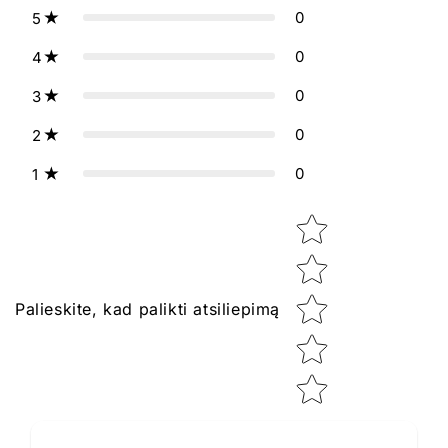
0
5
0
4
0
3
0
2
0
1
Star rating
Palieskite, kad palikti atsiliepimą