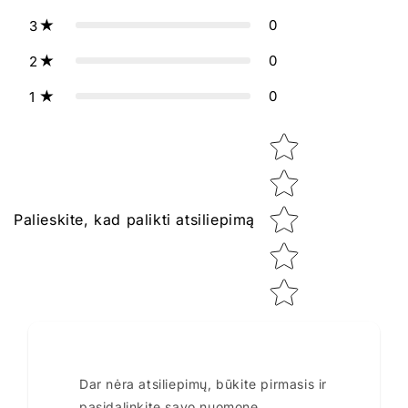
0
3
0
2
0
1
Star rating
Palieskite, kad palikti atsiliepimą
Dar nėra atsiliepimų, būkite pirmasis ir
pasidalinkite savo nuomone