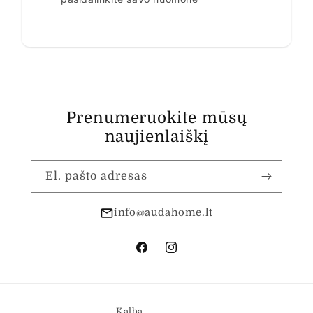
Prenumeruokite mūsų
naujienlaiškį
El. pašto adresas
info@audahome.lt
„Facebook“
„Instagram“
Kalba