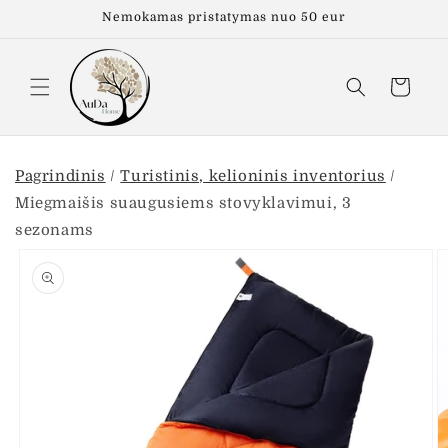
Eiti į
Nemokamas pristatymas nuo 50 eur
turinį
Krepšelis
Pagrindinis
/
Turistinis, kelioninis inventorius
/
Miegmaišis suaugusiems stovyklavimui, 3
sezonams
Pereiti prie
informacijos
apie gaminį