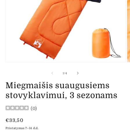
Atidaryti
At
mediją
m
1
2
iš
1
/
4
modaliniame
m
lange
l
Miegmaišis suaugusiems
stovyklavimui, 3 sezonams
(
0
)
Įprasta
€33,50
kaina
Pristatymas 7–14 d.d.