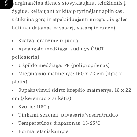
varginančios dienos stovyklaujant, leidžiantis į
žygius, keliaujant ar kitaip tyrinėjant aplinkas,
užtikrins gerą ir atpalaiduojantį miegą. Jis galės
būti naudojamas pavasarį, vasarą ir rudenį.
Spalva: oranžinė ir juoda
Apdangalo medžiaga: audinys (190T
poliesteris)
Užpildo medžiaga: PP (polipropilenas)
Miegmaišio matmenys: 190 x 72 cm (ilgis x
plotis)
Supakavimui skirto krepšio matmenys: 16 x 22
cm (skersmuo x aukštis)
Svoris: 1150 g
Tinkami sezonai: pavasaris/vasara/ruduo
Temperatūros diapazonas: 15-25°C
Forma: stačiakampis