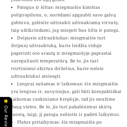
Patogus ir šiltas: miegmaišis kimštas
polipropilenu, o, norėdami apgaubti savo galvą
gobtuvu, galėsite užtraukti užtraukiamą virvutę,
taip užtikrindami, jog miegoti bus šilta ir patogu.
Dvipusis užtrauktukas: miegmaišis turi
dvipusį užtrauktuką, kuris leidžia viduje
pagerinti oro srautą ir miegmaišyje paprastai
sureguliuoti temperatūrą. Be to, jis turi
tvirtinimui skirtus dirželius, kurie neleis
užtrauktukui atsisegti.
Lengvai nešamas ir laikomas: šis miegmaišis
yra lengvas ir, suvyniojus, gali būti kompaktiškai
laikomas rankiniame krepšyje, tad jis neužims
daug vietos. Be to, jis turi pakabinimui skirtą
Our Reviews
juostą, taigi, jį patogu nešiotis ir padėti laikymui.
Platus pritaikymas: šis miegmaišis po