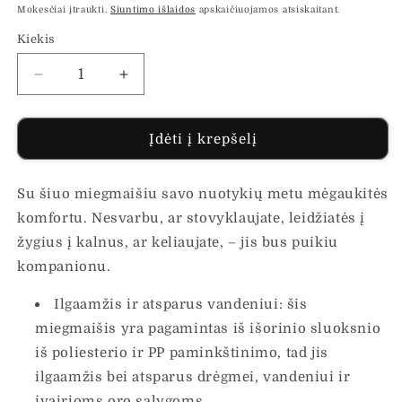
Mokesčiai įtraukti.
Siuntimo išlaidos
apskaičiuojamos atsiskaitant.
Kiekis
Sumažinti
Padidinti
Miegmaišis
Miegmaišis
suaugusiems
suaugusiems
stovyklavimui,
stovyklavimui,
Įdėti į krepšelį
3
3
sezonams
sezonams
Su šiuo miegmaišiu savo nuotykių metu mėgaukitės
kiekį
kiekį
komfortu. Nesvarbu, ar stovyklaujate, leidžiatės į
žygius į kalnus, ar keliaujate, – jis bus puikiu
kompanionu.
Ilgaamžis ir atsparus vandeniui: šis
miegmaišis yra pagamintas iš išorinio sluoksnio
iš poliesterio ir PP paminkštinimo, tad jis
ilgaamžis bei atsparus drėgmei, vandeniui ir
įvairioms oro sąlygoms.