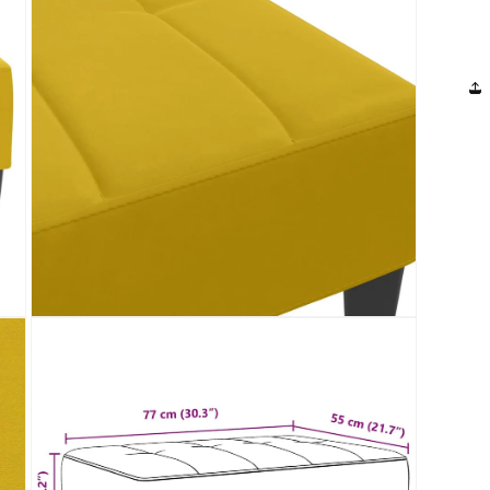
ukite 10 % nuolaidą pirmajam pirkini
meruokite mūsų naujienlaiškį ir mes Jums išsiųsime nuolaido
GAUKITE 10 % NUOLAIDĄ