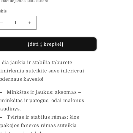
skaičiuojamos atsiskaitant.
ekis
Sumažinti
Padidinti
Pakoja,
Pakoja,
geltonos
geltonos
spalvos,
spalvos,
Įdėti į krepšelį
77x55x31cm,
77x55x31cm,
aksomas
aksomas
kiekį
kiekį
 šia jaukia ir stabilia taburete
imirksniu suteikite savo interjerui
dernaus žavesio!
Minkštas ir jaukus: aksomas –
minkštas ir patogus, odai malonus
audinys.
Tvirtas ir stabilus rėmas: šios
pakojos faneros rėmas suteikia