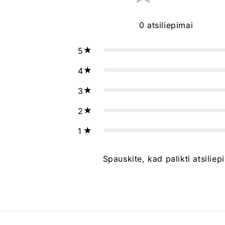
0
atsiliepimai
5
4
3
2
1
Spauskite, kad palikti atsiliep