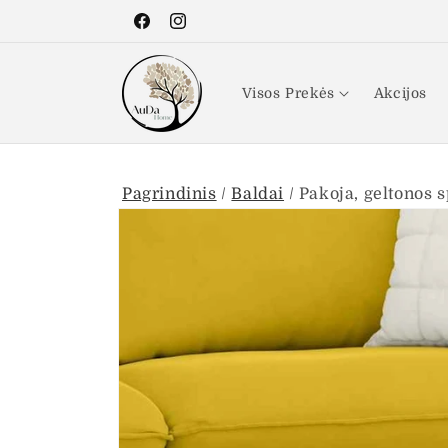
Eiti į
turinį
„Facebook“
„Instagram“
Visos Prekės
Akcijos
Pagrindinis
/
Baldai
/
Pakoja, geltonos 
Pereiti prie
informacijos
apie gaminį