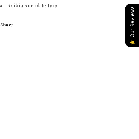
Reikia surinkti: taip
Our Reviews
ui!
Share
s kodą