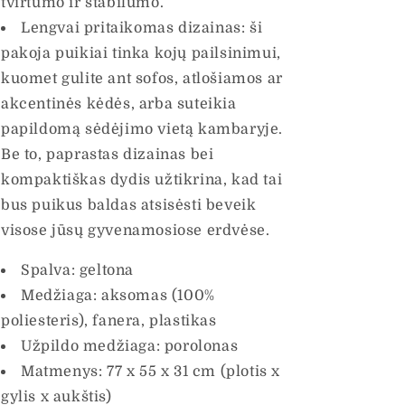
tvirtumo ir stabilumo.
Lengvai pritaikomas dizainas: ši
pakoja puikiai tinka kojų pailsinimui,
kuomet gulite ant sofos, atlošiamos ar
akcentinės kėdės, arba suteikia
papildomą sėdėjimo vietą kambaryje.
Be to, paprastas dizainas bei
kompaktiškas dydis užtikrina, kad tai
bus puikus baldas atsisėsti beveik
visose jūsų gyvenamosiose erdvėse.
Spalva: geltona
Medžiaga: aksomas (100%
poliesteris), fanera, plastikas
Užpildo medžiaga: porolonas
Matmenys: 77 x 55 x 31 cm (plotis x
gylis x aukštis)