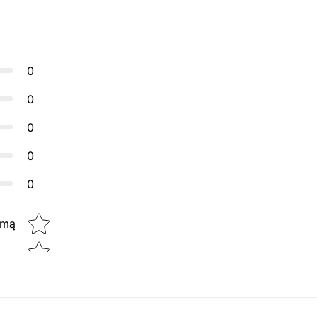
0
0
0
0
0
Star rating
imą