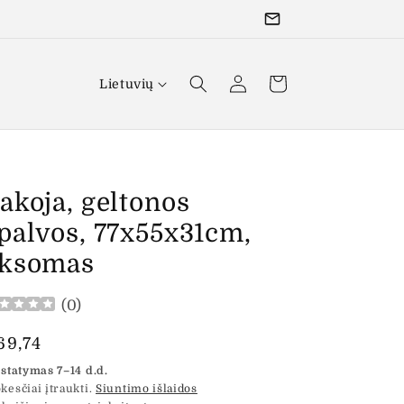
K
Prisijungti
Krepšelis
Lietuvių
a
l
b
akoja, geltonos
a
palvos, 77x55x31cm,
ksomas
(
0
)
prasta
69,74
aina
istatymas 7–14 d.d.
kesčiai įtraukti.
Siuntimo išlaidos