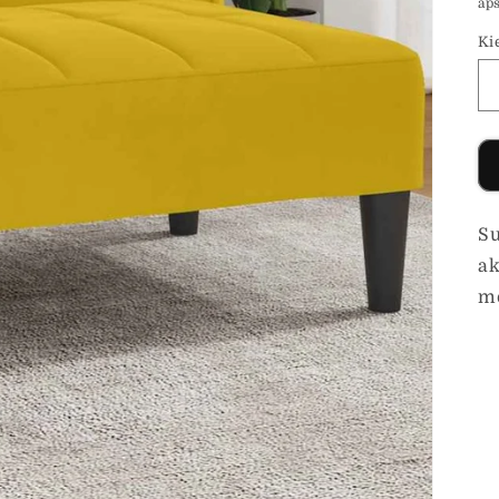
ap
Ki
Su
ak
mo