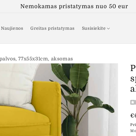
Nemokamas pristatymas nuo 50 eur
Naujienos
Greitas pristatymas
Susisiekite
spalvos, 77x55x31cm, aksomas
P
s
a
Į
€
k
Pr
Mo