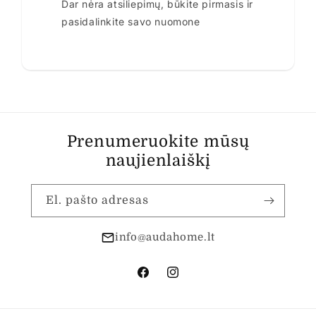
Dar nėra atsiliepimų, būkite pirmasis ir
pasidalinkite savo nuomone
Prenumeruokite mūsų
naujienlaiškį
El. pašto adresas
info@audahome.lt
„Facebook“
„Instagram“