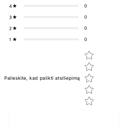
0
4
0
3
0
2
0
1
Star rating
Palieskite, kad palikti atsiliepimą