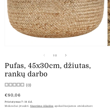
Atidaryti
At
mediją
m
1
2
iš
1
/
2
modaliniame
m
lange
l
Pufas, 45x30cm, džiutas,
rankų darbo
(
0
)
Įprasta
€80,06
kaina
Pristatymas 7–14 d.d.
Mokesčiai įtraukti.
Siuntimo išlaidos
apskaičiuojamos atsiskaitant.