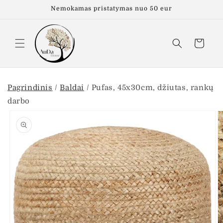
Eiti į
Nemokamas pristatymas nuo 50 eur
turinį
Krepšelis
Pagrindinis
/
Baldai
/
Pufas, 45x30cm, džiutas, rankų
darbo
Pereiti prie
informacijos
apie gaminį