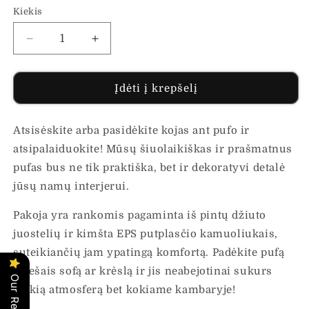
Kiekis
Sumažinti
Padidinti
Pufas,
Pufas,
45x30cm,
45x30cm,
džiutas,
džiutas,
Įdėti į krepšelį
rankų
rankų
darbo
darbo
Atsisėskite arba pasidėkite kojas ant pufo ir
kiekį
kiekį
atsipalaiduokite! Mūsų šiuolaikiškas ir prašmatnus
pufas bus ne tik praktiška, bet ir dekoratyvi detalė
jūsų namų interjerui.
Pakoja yra rankomis pagaminta iš pintų džiuto
juostelių ir kimšta EPS putplasčio kamuoliukais,
suteikiančių jam ypatingą komfortą. Padėkite pufą
priešais sofą ar krėslą ir jis neabejotinai sukurs
Our Reviews
jaukią atmosferą bet kokiame kambaryje!