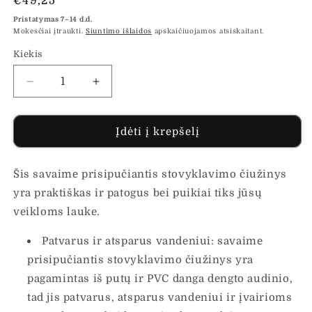
Įprasta
€49,25
kaina
Pristatymas 7–14 d.d.
Mokesčiai įtraukti.
Siuntimo išlaidos
apskaičiuojamos atsiskaitant.
Kiekis
Sumažinti
Padidinti
Savaime
Savaime
prisipučiantis
prisipučiantis
čiužinys
čiužinys
Įdėti į krepšelį
su
su
pagalve,
pagalve,
Šis savaime prisipučiantis stovyklavimo čiužinys
mėlynas,
mėlynas,
vienvietis
vienvietis
yra praktiškas ir patogus bei puikiai tiks jūsų
kiekį
kiekį
veikloms lauke.
Patvarus ir atsparus vandeniui: savaime
prisipučiantis stovyklavimo čiužinys yra
pagamintas iš putų ir PVC danga dengto audinio,
tad jis patvarus, atsparus vandeniui ir įvairioms