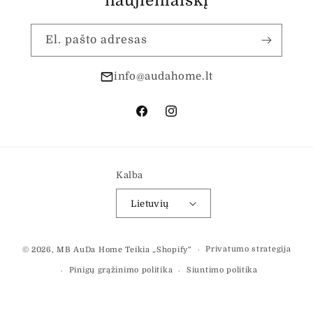
naujienlaiškį
El. pašto adresas
info@audahome.lt
„Facebook“
„Instagram“
Kalba
Lietuvių
Mokėjimo
Privatumo strategija
© 2026,
MB AuDa Home
Teikia „Shopify“
būdai
Pinigų grąžinimo politika
Siuntimo politika
Paslaugų teikimo sąlygos
Kontaktinė informacija
Teisinis pranešimas