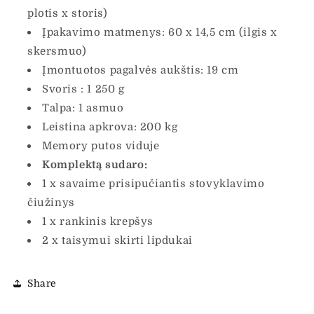
plotis x storis)
Įpakavimo matmenys: 60 x 14,5 cm (ilgis x
skersmuo)
Įmontuotos pagalvės aukštis: 19 cm
Svoris : 1 250 g
Talpa: 1 asmuo
Leistina apkrova: 200 kg
Memory putos viduje
Komplektą sudaro:
1 x savaime prisipučiantis stovyklavimo
čiužinys
1 x rankinis krepšys
2 x taisymui skirti lipdukai
Share