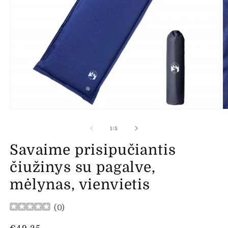
Atidaryti
At
mediją
m
1
2
iš
1
/
5
modaliniame
m
lange
l
Savaime prisipučiantis
čiužinys su pagalve,
mėlynas, vienvietis
(
0
)