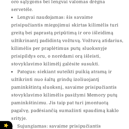
oro sąlygoms bei lengvai valomas drėgna
servetėle.
Lengvai naudojamas: šis savaime
prisipučiantis miegojimui skirtas kilimėlis turi
greitą bei paprastą pripūtimą ir oro išleidimą
užtikrinantį padidintą vožtuvą. Vožtuvą atidarius,
kilimėlis per praplėtimus putų sluoksnyje
prisipildys oru, o norėdami orą išleisti,
stovyklavimo kilimėlį galėsite susukti.
Patogus: siekiant suteikti puikią atramą ir
užtikrinti nuo šaltų grindų izoliuojantį
paminkštintą sluoksnį, savaime prisipučiantis
stovyklavimo kilimėlis pasižymi Memory putų
paminkštinimu. Jis taip pat turi įmontuotą
pagalvę, padėsiančią sumažinti spaudimą kaklo
srityje.
Sujungiamas: savaime prisipučiantis