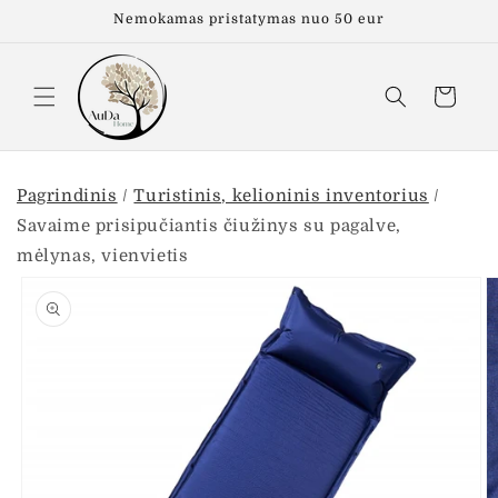
Eiti į
Nemokamas pristatymas nuo 50 eur
turinį
Krepšelis
Pagrindinis
/
Turistinis, kelioninis inventorius
/
Savaime prisipučiantis čiužinys su pagalve,
mėlynas, vienvietis
Pereiti prie
informacijos
apie gaminį