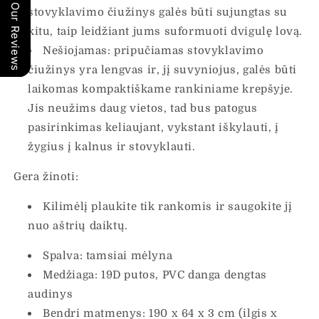
Our Reviews
stovyklavimo čiužinys galės būti sujungtas su
kitu, taip leidžiant jums suformuoti dvigulę lovą.
Nešiojamas: pripučiamas stovyklavimo
čiužinys yra lengvas ir, jį suvyniojus, galės būti
laikomas kompaktiškame rankiniame krepšyje.
Jis neužims daug vietos, tad bus patogus
pasirinkimas keliaujant, vykstant iškylauti, į
žygius į kalnus ir stovyklauti.
Gera žinoti:
Kilimėlį plaukite tik rankomis ir saugokite jį
nuo aštrių daiktų.
Spalva: tamsiai mėlyna
Medžiaga: 19D putos, PVC danga dengtas
audinys
Bendri matmenys: 190 x 64 x 3 cm (ilgis x