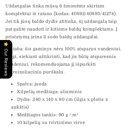
Uždangalas tinka mūsų 6 žmonėms skirtam
komplektui iš ratano (kodas: 40892/40893/41278).
Jei tik jūsų baldo dydis atitinka, šį uždangalą taip
pat galite naudoti ir kitiems baldų komplektams. Į
pristatymą įeina 2 sodo baldų uždangalai.
Pastaba: šis gaminys nėra 100% atsparus vandeniui.
Our Reviews
Taigi, siekiant užtikrinti, kad jis būtų atsparesnis
vandeniui, rekomenduojama jį išpurkšti
hidroizoliaciniu purškalu.
Spalva: juoda
Kilpelių medžiaga: aliuminis
Dydis: 240 x 140 x 90 cm (ilgis x plotis x
aukštis)
Medžiagos tankis: 90 g / m²
10 kilpelių su tvirtinimo virve