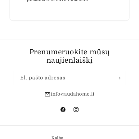
Prenumeruokite mūsų
naujienlaiškį
El. pašto adresas
info@audahome.lt
„Facebook“
„Instagram“
Kalba