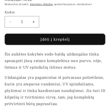
Pristatymas 7–14 d.d.
Mokesčiai įtraukti.
Siuntimo išlaidos
apskaičiuojamos atsiskaitant.
Kiekis
Sumažinti
Padidinti
Sodo
Sodo
baldų
baldų
uždangalai,
uždangalai,
Įdėti į krepšelį
2vnt.,
2vnt.,
240x140cm,
240x140cm,
Šis aukštos kokybės sodo baldų uždangalas tinka
poliratanas,
poliratanas,
10
10
apsaugoti jūsų ratano komplektus nuo purvo, vėjo,
kilpų
kilpų
lietaus ir UV spindulių ištisus metus.
kiekį
kiekį
Uždangalas yra pagamintas iš patvaraus polietileno,
kuris yra atsparus vandeniui, UV spinduliams,
plyšimui ir tinka kasdieniam naudojimui. Jis turi 10
kilpelių ir tvirtinimo virvę, tam, jog komplektą
pritvirtinti būtų paprasčiau.