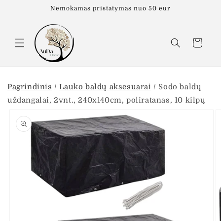
Eiti į
Nemokamas pristatymas nuo 50 eur
turinį
Krepšelis
Pagrindinis
/
Lauko baldų aksesuarai
/
Sodo baldų
uždangalai, 2vnt., 240x140cm, poliratanas, 10 kilpų
Pereiti prie
informacijos
apie gaminį