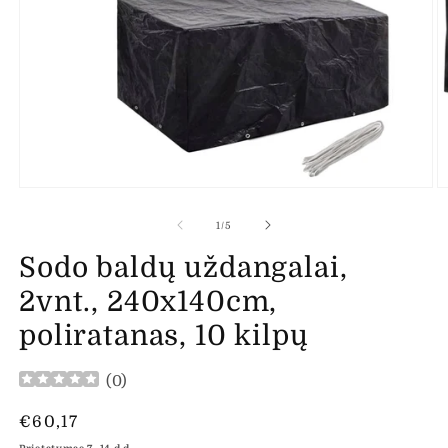
Atidaryti
At
mediją
m
1
2
iš
1
/
5
modaliniame
m
lange
l
Sodo baldų uždangalai,
2vnt., 240x140cm,
poliratanas, 10 kilpų
(
0
)
Įprasta
€60,17
kaina