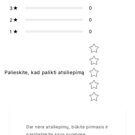
0
3
0
2
0
1
Star rating
Palieskite, kad palikti atsiliepimą
Dar nėra atsiliepimų, būkite pirmasis ir
pasidalinkite savo nuomone