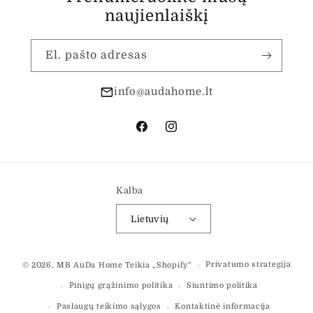
naujienlaiškį
El. pašto adresas
info@audahome.lt
„Facebook“
„Instagram“
Kalba
Lietuvių
Mokėjimo
Privatumo strategija
© 2026,
MB AuDa Home
Teikia „Shopify“
būdai
Pinigų grąžinimo politika
Siuntimo politika
Paslaugų teikimo sąlygos
Kontaktinė informacija