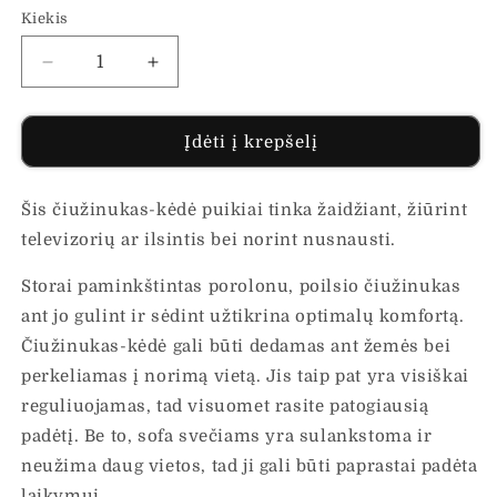
Kiekis
Sumažinti
Padidinti
Sulankstomas
Sulankstomas
čiužinukas-
čiužinukas-
kėdė,
kėdė,
Įdėti į krepšelį
taupe
taupe
spalvos,
spalvos,
Šis čiužinukas-kėdė puikiai tinka žaidžiant, žiūrint
audinys
audinys
kiekį
kiekį
televizorių ar ilsintis bei norint nusnausti.
Storai paminkštintas porolonu, poilsio čiužinukas
ant jo gulint ir sėdint užtikrina optimalų komfortą.
Čiužinukas-kėdė gali būti dedamas ant žemės bei
perkeliamas į norimą vietą. Jis taip pat yra visiškai
reguliuojamas, tad visuomet rasite patogiausią
padėtį. Be to, sofa svečiams yra sulankstoma ir
neužima daug vietos, tad ji gali būti paprastai padėta
laikymui.