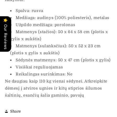
Spalva: rusva
Medžiaga: audinys (100% poliesteris), metalas
Užpildo medžiaga: porolonas
Our Reviews
Matmenys (stačios): 50 x 64 x 58 cm (plotis x
gylis x aukštis)
Matmenys (sulanksčius): 50 x 52 x 23 cm
(plotis x gylis x aukštis)
Sėdynės matmenys: 50 x 47 cm (plotis x gylis)
Visiškai reguliuojamas
Reikalingas surinkimas: Ne
Ne daugiau kaip 110 kg vienai sėdynei. Atkreipkite
dėmesį į atviros ugnies ir kitų stiprios šilumos
šaltinių, esančių šalia gaminio, pavojų
Share