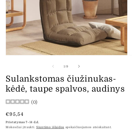
Atidaryti
At
mediją
m
1
2
iš
1
/
9
modaliniame
m
lange
l
Sulankstomas čiužinukas-
kėdė, taupe spalvos, audinys
(
0
)
Įprasta
€95,54
kaina
Pristatymas 7–14 d.d.
Mokesčiai įtraukti.
Siuntimo išlaidos
apskaičiuojamos atsiskaitant.