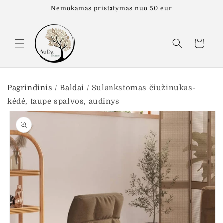
Eiti į
Nemokamas pristatymas nuo 50 eur
turinį
Krepšelis
Pagrindinis
/
Baldai
/
Sulankstomas čiužinukas-
kėdė, taupe spalvos, audinys
Pereiti prie
informacijos
apie gaminį