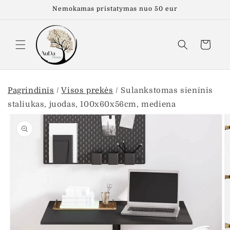
Eiti į
Nemokamas pristatymas nuo 50 eur
turinį
Krepšelis
Pagrindinis
/
Visos prekės
/
Sulankstomas sieninis
staliukas, juodas, 100x60x56cm, mediena
Pereiti prie
informacijos
apie gaminį