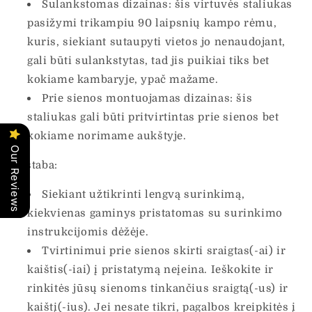
Sulankstomas dizainas: šis virtuvės staliukas
pasižymi trikampiu 90 laipsnių kampo rėmu,
kuris, siekiant sutaupyti vietos jo nenaudojant,
gali būti sulankstytas, tad jis puikiai tiks bet
kokiame kambaryje, ypač mažame.
Prie sienos montuojamas dizainas: šis
staliukas gali būti pritvirtintas prie sienos bet
kokiame norimame aukštyje.
Our Reviews
Pastaba:
Siekiant užtikrinti lengvą surinkimą,
kiekvienas gaminys pristatomas su surinkimo
instrukcijomis dėžėje.
Tvirtinimui prie sienos skirti sraigtas(-ai) ir
kaištis(-iai) į pristatymą neįeina. Ieškokite ir
rinkitės jūsų sienoms tinkančius sraigtą(-us) ir
kaištį(-ius). Jei nesate tikri, pagalbos kreipkitės į