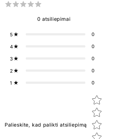
0
atsiliepimai
0
5
0
4
0
3
0
2
0
1
Star rating
Palieskite, kad palikti atsiliepimą