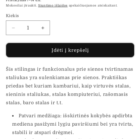
Pristatymas 7–14 d.d.
Mokesčiai įtraukti.
Siuntimo išlaidos
apskaičiuojamos atsiskaitant.
Kiekis
Sumažinti
Padidinti
Sulankstomas
Sulankstomas
sieninis
sieninis
staliukas,
staliukas,
Įdėti į krepšelį
juodas,
juodas,
100x60x56cm,
100x60x56cm,
Šis stilingas ir funkcionalus prie sienos tvirtinamas
mediena
mediena
kiekį
kiekį
staliukas yra sulenkiamas prie sienos. Praktiškas
priedas bet kuriam kambariui, kaip virtuvės stalas,
sieninis staliukas, stalas kompiuteriui, rašomasis
stalas, baro stalas ir t.t.
Patvari medžiaga: išskirtinės kokybės apdirbta
mediena pasižymi lygiu paviršiumi bei yra tvirta,
stabili ir atspari drėgmei.