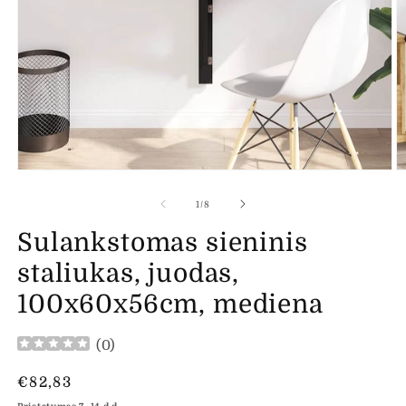
Atidaryti
At
mediją
m
1
2
iš
1
/
8
modaliniame
m
lange
l
Sulankstomas sieninis
staliukas, juodas,
100x60x56cm, mediena
(
0
)
Įprasta
€82,83
kaina