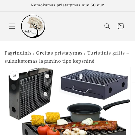
Eiti į
Nemokamas pristatymas nuo 50 eur
turinį
Krepšelis
Pagrindinis
/
Greitas pristatymas
/
Turistinis grilis –
sulankstomas lagamino tipo kepsninė
Pereiti prie
informacijos
apie gaminį