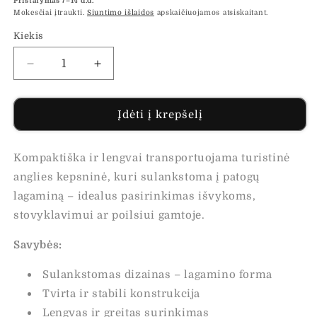
Pristatymas 7–14 d.d.
Mokesčiai įtraukti.
Siuntimo išlaidos
apskaičiuojamos atsiskaitant.
Kiekis
Sumažinti
Padidinti
Turistinis
Turistinis
grilis
grilis
–
–
Įdėti į krepšelį
sulankstomas
sulankstomas
lagamino
lagamino
Kompaktiška ir lengvai transportuojama turistinė
tipo
tipo
kepsninė
kepsninė
anglies kepsninė, kuri sulankstoma į patogų
kiekį
kiekį
lagaminą – idealus pasirinkimas išvykoms,
stovyklavimui ar poilsiui gamtoje.
Savybės:
Sulankstomas dizainas – lagamino forma
Tvirta ir stabili konstrukcija
Lengvas ir greitas surinkimas