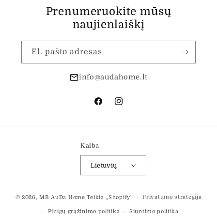
Prenumeruokite mūsų
naujienlaiškį
El. pašto adresas
info@audahome.lt
„Facebook“
„Instagram“
Kalba
Lietuvių
Mokėjimo
Privatumo strategija
© 2026,
MB AuDa Home
Teikia „Shopify“
būdai
Pinigų grąžinimo politika
Siuntimo politika