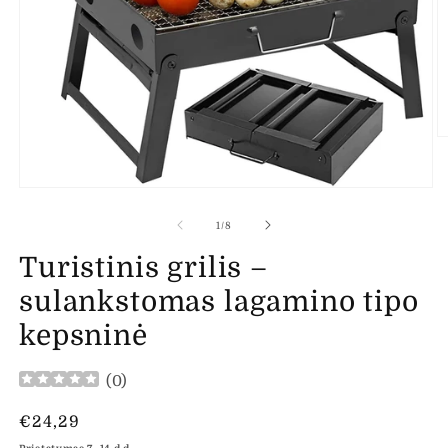
At
m
2
m
Atidaryti
l
mediją
1
iš
1
/
8
modaliniame
lange
Turistinis grilis –
sulankstomas lagamino tipo
kepsninė
(
0
)
Įprasta
€24,29
kaina