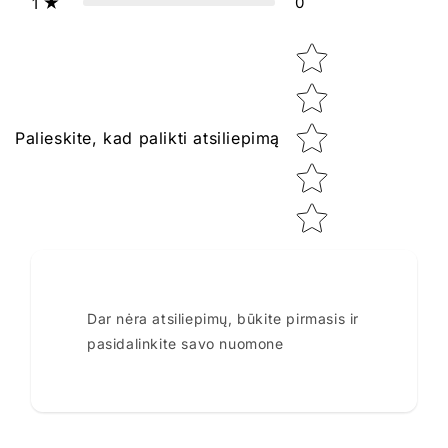
0
1
Star rating
Palieskite, kad palikti atsiliepimą
Dar nėra atsiliepimų, būkite pirmasis ir
pasidalinkite savo nuomone