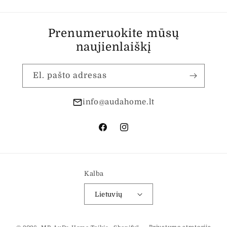
Prenumeruokite mūsų
naujienlaiškį
El. pašto adresas
info@audahome.lt
„Facebook“
„Instagram“
Kalba
Lietuvių
Mokėjimo