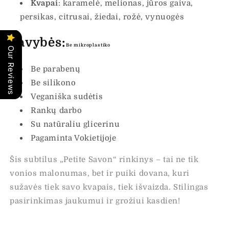
Kvapai
: karamelė, melionas, jūros gaiva,
persikas, citrusai, žiedai, rožė, vynuogės
Savybės:
Be mikroplastiko
Our Reviews
Be parabenų
Be silikono
Veganiška sudėtis
Rankų darbo
Su natūraliu glicerinu
Pagaminta Vokietijoje
Šis subtilus „Petite Savon“ rinkinys – tai ne tik
vonios malonumas, bet ir puiki dovana, kuri
sužavės tiek savo kvapais, tiek išvaizda. Stilingas
pasirinkimas jaukumui ir grožiui kasdien!