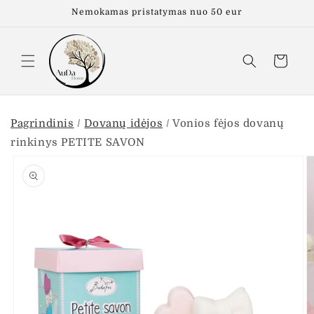
Eiti į
Nemokamas pristatymas nuo 50 eur
turinį
Krepšelis
Pagrindinis
/
Dovanų idėjos
/
Vonios fėjos dovanų
rinkinys PETITE SAVON
Pereiti prie
informacijos
apie gaminį