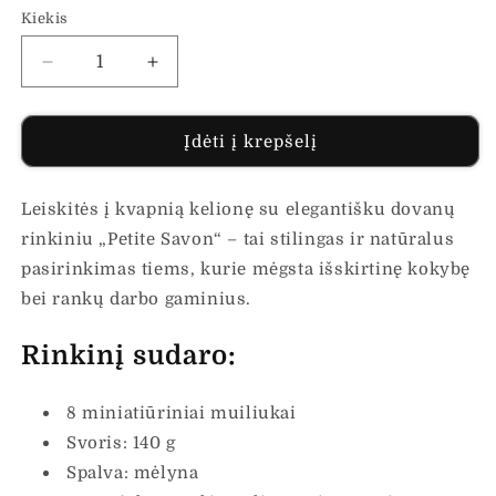
Kiekis
Sumažinti
Padidinti
Vonios
Vonios
fėjos
fėjos
dovanų
dovanų
Įdėti į krepšelį
rinkinys
rinkinys
PETITE
PETITE
Leiskitės į kvapnią kelionę su elegantišku dovanų
SAVON
SAVON
kiekį
kiekį
rinkiniu „Petite Savon“ – tai stilingas ir natūralus
pasirinkimas tiems, kurie mėgsta išskirtinę kokybę
bei rankų darbo gaminius.
Rinkinį sudaro:
8 miniatiūriniai muiliukai
Svoris: 140 g
Spalva: mėlyna