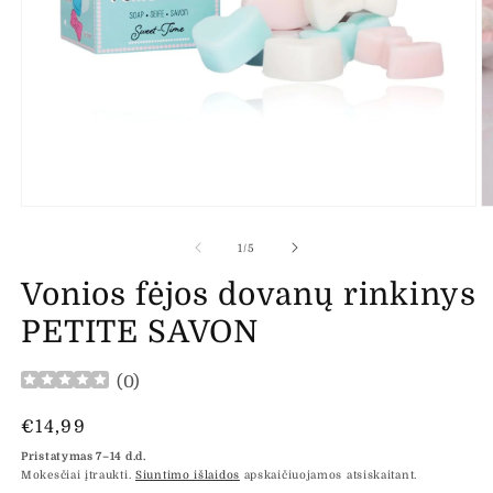
Atidaryti
At
mediją
m
1
2
iš
1
/
5
modaliniame
m
lange
l
Vonios fėjos dovanų rinkinys
PETITE SAVON
(
0
)
Įprasta
€14,99
kaina
Pristatymas 7–14 d.d.
Mokesčiai įtraukti.
Siuntimo išlaidos
apskaičiuojamos atsiskaitant.